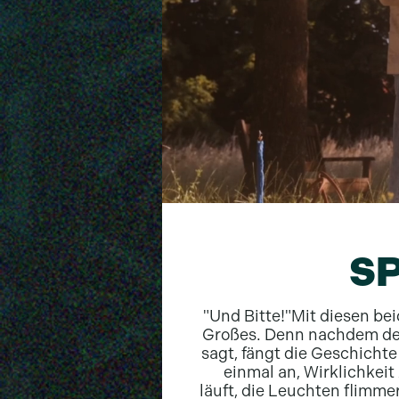
SP
"Und Bitte!"
Mit diesen be
Großes. Denn nachdem der
sagt, fängt die Geschicht
einmal an, Wirklichkei
läuft, die Leuchten flimmern