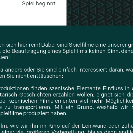
Spiel beginnt.
n sich hier rein! Dabei sind Spielfilme eine unserer 
die Beauftragung eines Spielfilms keinen Sinn, daher
uen!
 ja anders oder Sie sind einfach interessiert daran, wa
len Sie nicht enttäuschen:
roduktionen finden szenische Elemente Einfluss in 
arisch Geschichten erzählen wollen, eignet sich di
ei szenischen Filmelementen viel mehr Möglichkei
zu transportieren. Mit ein Grund, weshalb wir n
pielfilme produziert haben.
lfilm, wie wir ihn im Kino auf der Leinwand oder zu
 einer viel größeren Vorbereitung, bis es dann end