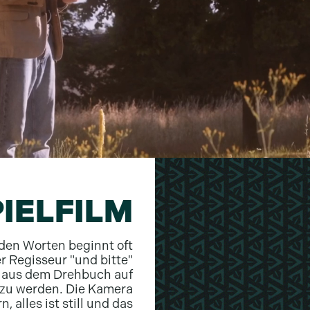
IELFILM
iden Worten beginnt oft
 Regisseur "und bitte"
e aus dem Drehbuch auf
t zu werden. Die Kamera
, alles ist still und das